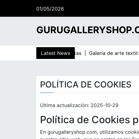
S
01/05/2026
k
16:13
i
Friday
p
GURUGALLERYSHOP.
t
o
c
cción, reconocimiento de artistas |
Latest News
Galería de arte textil: 
o
n
t
e
POLÍTICA DE COOKIES
n
t
Última actualización: 2025-10-29
Política de Cookies 
En gurugalleryshop.com, utilizamos cooki