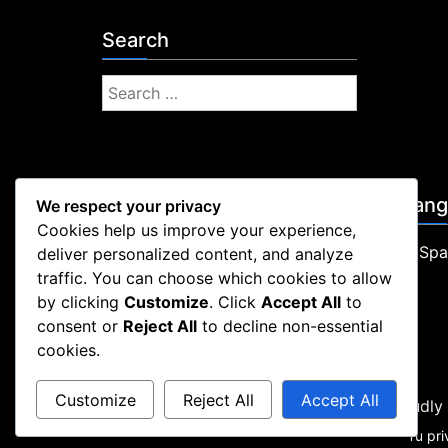
Search
S
e
a
r
c
Legal
Lan
h
We respect your privacy
f
Cookies help us improve your experience,
Tu privacidad
Spa
o
deliver personalized content, and analyze
Política de Cookies
r
traffic. You can choose which cookies to allow
Contactar
:
by clicking
Customize
. Click
Accept All
to
Acerca de
consent or
Reject All
to decline non-essential
Términos de servicio
cookies.
Customize
Reject All
Accept All
Proudly
Tu pr