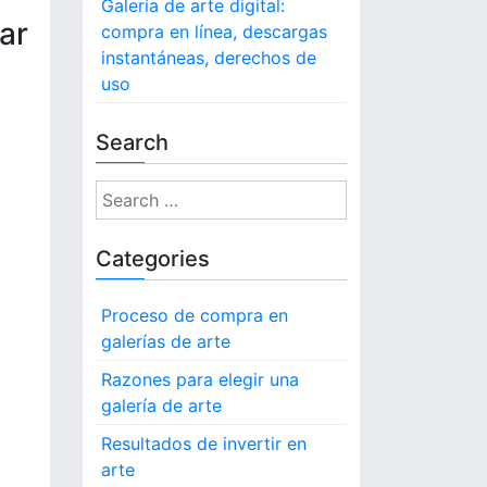
Galería de arte digital:
ar
compra en línea, descargas
instantáneas, derechos de
uso
Search
S
e
a
Categories
r
c
Proceso de compra en
h
galerías de arte
f
o
Razones para elegir una
r
galería de arte
:
Resultados de invertir en
arte