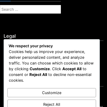
S
e
a
r
c
Legal
h
f
We respect your privacy
Tu privacidad
o
Cookies help us improve your experience,
Política de Cookies
r
deliver personalized content, and analyze
Contactar
:
traffic. You can choose which cookies to allow
Acerca de
by clicking
Customize
. Click
Accept All
to
Términos de servicio
consent or
Reject All
to decline non-essential
cookies.
Language
Customize
Spanish
▾
Reject All
Proudly powered by WordPress
|
Theme: news-box by