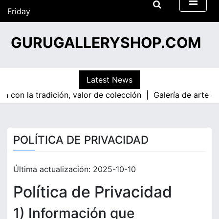
S
Friday
k
01/05/2026
i
16:13
GURUGALLERYSHOP.COM
p
t
o
c
Latest News
o
n con la tradición, valor de colección |
Galería de arte con
n
t
e
n
POLÍTICA DE PRIVACIDAD
t
Última actualización: 2025-10-10
Política de Privacidad
1) Información que